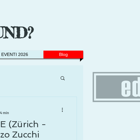
UND?
EVENTI 2026
Blog
 4 min
(Zürich -
zo Zucchi