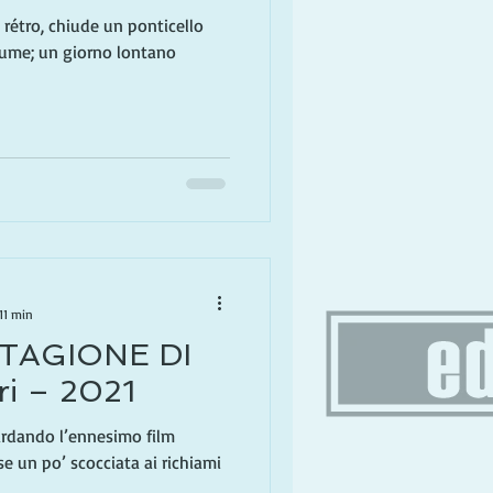
 rétro, chiude un ponticello
iume; un giorno lontano
11 min
TAGIONE DI
i – 2021
ardando l’ennesimo film
ose un po’ scocciata ai richiami