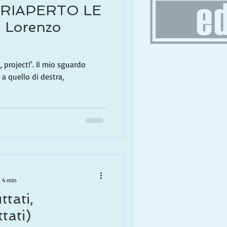
 RIAPERTO LE
 Lorenzo
 project!’. Il mio sguardo
 a quello di destra,
: 4 min
ttati,
tati)