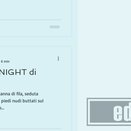
: 6 min
IGHT di
canna di fila, seduta
piedi nudi buttati sul
...