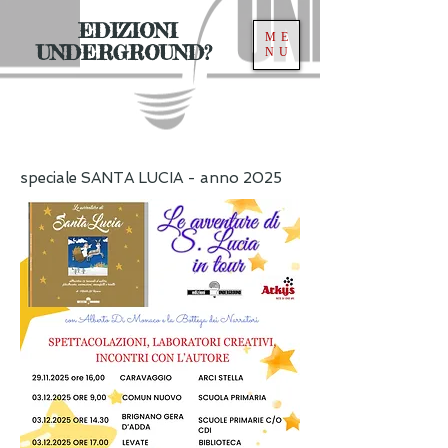
EDIZIONI
ME
UNDERGROUND?
NU
​speciale SANTA LUCIA - anno 2025