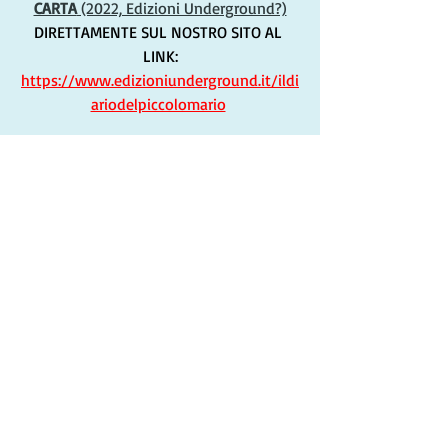
CARTA
 (2022, Edizioni Underground?)
DIRETTAMENTE SUL NOSTRO SITO AL 
LINK:
https://www.edizioniunderground.it/ildi
ariodelpiccolomario
oppure chiedete al vostro libraio di 
fiducia, se non lo dovesse avere può 
richiedercelo direttamente via e-mail a 
edizioniunderground@gmail.com
Inolte è disponibile sui principali store 
online