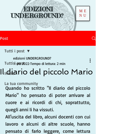
EDIZIONI
ME
UNDERGROUND?
NU
Post
Tutti i post
edizioni UNDERGROUND?
Tutti i post
11 ott 2022
Tempo di lettura: 2 min
Il diario del piccolo Mario
Inizia
La tua community
Quando ho scritto "Il diario del piccolo 
Mario" ho pensato di poter arrivare al 
cuore e ai ricordi di chi, soprattutto, 
quegli anni li ha vissuti. 
All'uscita del libro, alcuni docenti con cui 
lavoro e alcuni di altre scuole, hanno 
pensato di farlo leggere, come lettura 