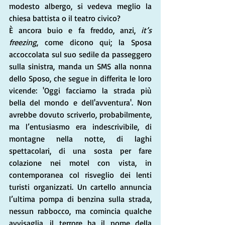
modesto albergo, si vedeva meglio la 
chiesa battista o il teatro civico? 
È ancora buio e fa freddo, anzi, 
it’s 
freezing
, come dicono qui; la Sposa 
accoccolata sul suo sedile da passeggero 
sulla sinistra, manda un SMS alla nonna 
dello Sposo, che segue in differita le loro 
vicende: 'Oggi facciamo la strada più 
bella del mondo e dell'avventura'. Non 
avrebbe dovuto scriverlo, probabilmente, 
ma l’entusiasmo era indescrivibile, di 
montagne nella notte, di laghi 
spettacolari, di una sosta per fare 
colazione nei motel con vista, in 
contemporanea col risveglio dei lenti 
turisti organizzati. Un cartello annuncia 
l’ultima pompa di benzina sulla strada, 
nessun rabbocco, ma comincia qualche 
avvisaglia, il terrore ha il nome della 