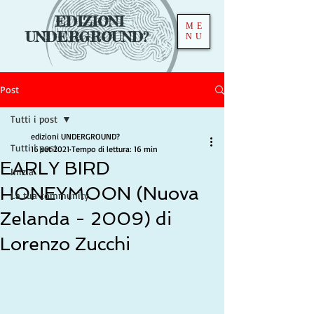
EDIZIONI
ME
UNDERGROUND?
NU
Post
Tutti i post
edizioni UNDERGROUND?
Tutti i post
16 set 2021
Tempo di lettura: 16 min
EARLY BIRD
Inizia
HONEYMOON (Nuova
La tua community
Zelanda - 2009) di
Lorenzo Zucchi