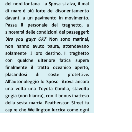
del nord lontana. La Sposa si alza, il mal 
di mare è più forte del disorientamento 
davanti a un pavimento in movimento. 
Passa il personale del traghetto, a 
sincerarsi delle condizioni dei passeggeri: 
'Are you guys OK?
' Non sono marinai, 
non hanno avuto paura, attendevano 
solamente il loro destino. Il traghetto 
con qualche ulteriore fatica supera 
finalmente il tratto oceanico aperto, 
placandosi di coste protettive. 
All’autonoleggio lo Sposo ritrova ancora 
una volta una Toyota Corolla, stavolta 
grigia (non bianca), con il bonus inatteso 
della sesta marcia. Featherston Street fa 
capire che Wellington luccica come ogni 
capitale, trovano il loro Ibis, hanno 
messo finalmente bandiera. Lo Sposo 
accenna di voler parcheggiare in un 