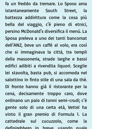
fa un freddo da tremare. Lo Sposo ama 
istantaneamente South Street, la 
battezza addirittura come la cosa più 
bella del viaggio, c'è pieno di etnici, 
persino McDonald's diversifica il menù. La 
Sposa preleva a uno dei tanti bancomat 
dell’ANZ, beve un caffè al volo, era così 
che si immaginava la città, tra templi 
della massoneria, strade larghe e bassi 
edifici adibiti a rivendita liquori. Sceglie 
lei stavolta, basta pub, si accomoda nel 
salottino in finto stile di una sala da thè. 
Di fronte hanno già il ristorante per la 
cena, decisamente troppo caro, dove 
ordinano un paio di tonni semi-crudi; c’è 
gente solo di una certa età, Vettel ha 
vinto il gran premio di Formula 1. La 
cattedrale sul cucuzzolo, come la 
definirebbero in breve, usando quale 