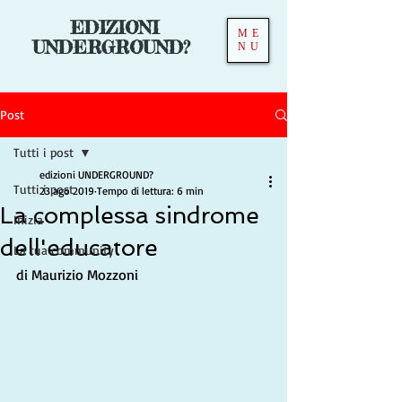
EDIZIONI
ME
UNDERGROUND?
NU
Post
Tutti i post
edizioni UNDERGROUND?
Tutti i post
23 ago 2019
Tempo di lettura: 6 min
La complessa sindrome
Inizia
dell'educatore
La tua community
di Maurizio Mozzoni