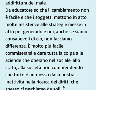
addirittura del male.
Da educatore so che il cambiamento non 
è facile e che i soggetti mettono in atto 
molte resistenze alle strategie messe in 
atto per generarlo e noi, anche se siamo 
consapevoli di ciò, non facciamo 
differenza. È molto più facile 
commiserarsi e dare tutta la colpa alle 
aziende che operano nel sociale, allo 
stato, alla società non comprendendo 
che tutto è permesso dalla nostra 
inattività nella ricerca dei diritti che 
spesso ci neghiamo da soli. È 
estremamente comodo anche barricarsi 
all’interno del fortino degli ideali, 
rappresentandosi come un martire della 
causa oppure lanciare la palla in un altro 
campo da gioco, quello rappresentato 
dall’attesa di fantomatiche rivoluzioni 