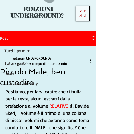
EDIZIONI
ME
UNDERGROUND?
NU
Post
Tutti i post
edizioni UNDERGROUND?
Tutti i post
17 gen 2019
Tempo di lettura: 3 min
Piccolo Male, ben
Inizia
custodito
La tua community
Postiamo, per farvi capire che ci frulla 
per la testa, alcuni estratti dalla 
prefazione al volume 
RELATIVO
 di Davide 
Skerl, Il volume è il primo di una collana 
di piccoli volumi che avranno come tema 
conduttore IL MALE... che significa? Che 