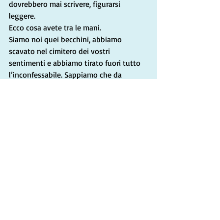
dovrebbero mai scrivere, figurarsi 
leggere. 
Ecco cosa avete tra le mani. 
Siamo noi quei becchini, abbiamo 
scavato nel cimitero dei vostri 
sentimenti e abbiamo tirato fuori tutto 
l’inconfessabile. Sappiamo che da 
sempre volete vedere dentro la fossa ma 
che non lo si può urlare ai quattro venti 
e per questo vi abbiamo regalato dei 
libri dal formato discreto, anzi, 
decisamente piccini… potete tenerli 
nascosti sotto un assito, o dietro un 
quadro oppure potete metterli in librerie 
a fungere da trappola. Chissà chi sarà il 
primo a dire: “Ma che libretto strano… 
cosa ci sarà dentro?”
Buona lettura. Buona fortuna.   