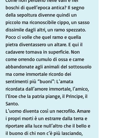
Come non perderlo nelle valli e nei 
boschi di quell’epoca antica? Il segno 
della sepoltura divenne quindi un 
piccolo ma riconoscibile cippo, un sasso 
dissimile dagli altri, un ramo spezzato. 
Poco ci volle che quel ramo e quella 
pietra diventassero un altare. E qui il 
cadavere tornava in superficie. Non 
come orrendo cumulo di ossa e carne 
abbandonate agli animali del sottosuolo 
ma come immortale ricordo dei 
sentimenti più “buoni”: L’amata 
ricordata dall’amore immortale, l’amico, 
l’Eroe che la patria piange, il Principe, il 
Santo.
L’uomo diventa così un necrofilo. Amare 
i propri morti è un estrarre dalla terra e 
riportare alla luce null’altro che il bello e 
il buono di chi non c’è più lasciando, 