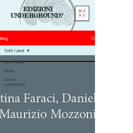
EDIZIONI
ME
UNDERGROUND?
NU
Blog
Tutti i post
Tutti i post
Inizia
La tua
community