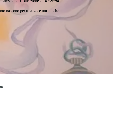
lliams sotto la direzione di
Rossana
 quanto nascono per una voce umana che
bri