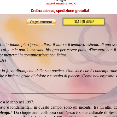
234 pagine
prezzo di copertina 15,00 €
Ordina adesso, spedizione gratuita!
PAGA CON SUMUP
l mio intimo più riposto, allora il libro è il tentativo estremo di uno
i cui le mie parole avevano bisogno per essere punto d'incontro con il 
o: mettermi in comunicazione con l'altro.
LA)
 la forza dirompente della sua poetica. Una voce che è contemporane
e è insieme grido di dolore e sussulto di piacere. Come nell'orgasmo s
_____________________________________________
e a Milano nel 1997.
esto e fondamentali, in questo campo, sono gli incontri, fra gli altri, 
olenghi
. Da cinque anni collabora con l’associazione culturale di Ses