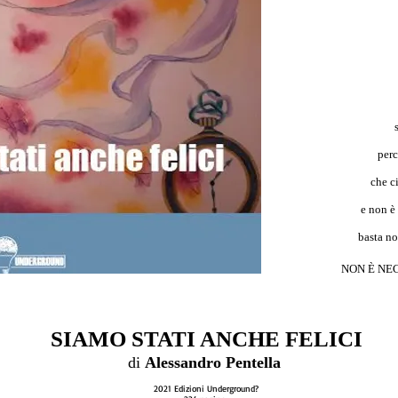
perc
che c
e non è
basta no
NON È NE
SIAMO STATI ANCHE FELICI
di
Alessandro Pentella
2021 Edizioni Underground?