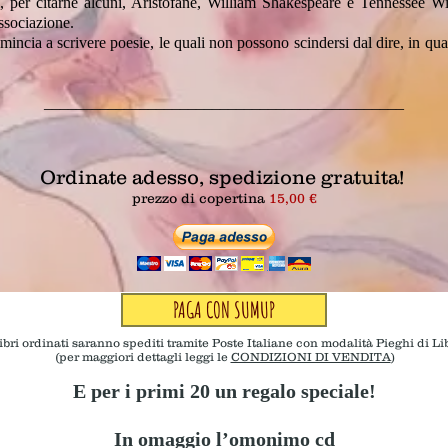
 di, per citarne alcuni, Aristofane, William Shakespeare e Tennessee Wi
associazione.
e comincia a scrivere poesie, le quali non possono scindersi dal dire, in
_____________________________________________
Ordinate adesso, spedizione gratuita!
prezzo di copertina
15,00 €
PAGA CON SUMUP
libri ordinati saranno spediti tramite Poste Italiane con modalità Pieghi di Li
(per maggiori dettagli leggi le
CONDIZIONI DI VENDITA
)
E per i primi 20 un regalo speciale!
In omaggio l’omonimo cd