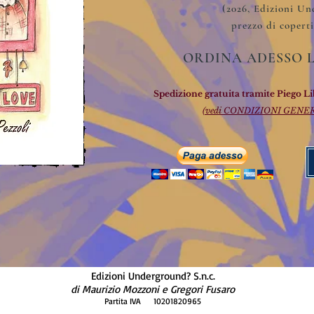
(2026, Edizioni Un
prezzo di copert
ORDINA ADESSO 
Spedizione gratuita tramite
Piego Li
(vedi CONDIZIONI GENE
Edizioni Underground? S.n.c.
di Maurizio Mozzoni e Gregori Fusaro
Partita IVA 10201820965