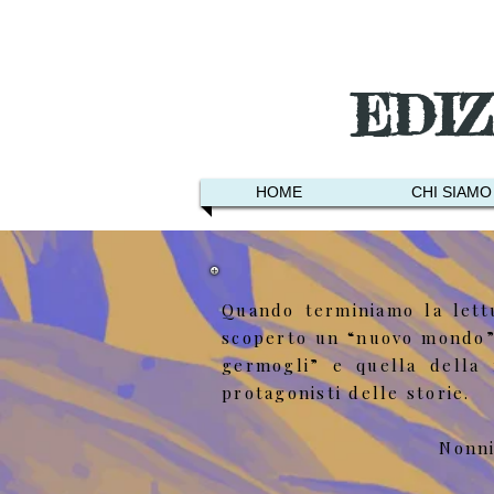
EDI
HOME
CHI SIAMO
Quando terminiamo la lettu
scoperto un “nuovo mondo”, 
germogli” e quella della 
protagonisti delle storie.
​Nonn