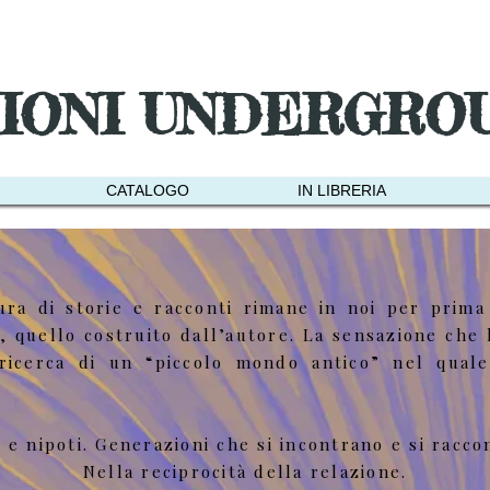
ZIONI UNDERGRO
CATALOGO
IN LIBRERIA
ra di storie e racconti rimane in noi per prima
quello costruito dall’autore. La sensazione che la
ricerca di un “piccolo mondo antico” nel quale 
i e nipoti. Generazioni che si incontrano e si racco
Nella reciprocità della relazione.