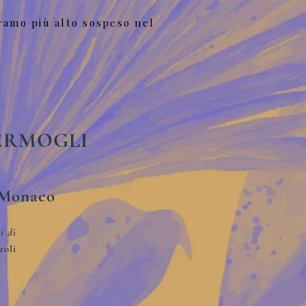
 ramo più alto sospeso nel
GERMOGLI
 Monaco
i di
zoli