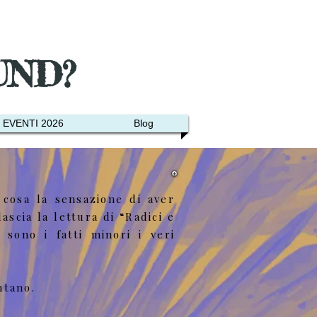
UND?
EVENTI 2026
Blog
 cosa la sensazione di aver
scia la lettura di “Radici e
sono i fatti minori i veri
ntano.