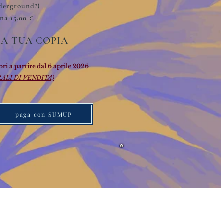
d
erground?)
ina
15,00 €
LA TUA COPIA
bri
a partire dal 6 aprile
2026
RALI DI VENDITA)
paga con SUMUP