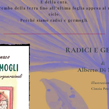
E della cura.
embo della terra fino all’ultima foglia appesa al
cielo.
Perché siamo radici e germogli.
RADICI E 
di
Alberto Di
illustrazion
Cinzia Pez