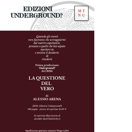
EDIZIONI
ME
UNDERGROUND?
NU
Quando gli eventi
non facevano che scoraggiarmi
dal nutrire aspettative,
pensavo a quelle che hai saputo
suscitare tu
e sentivo il desiderio
di
rivederti
Prima produzione
Underground?
del 2024
LA QUESTIONE
DEL
VE
RO
di
ALESSIO ARENA
(2024
, Edizioni Underground?)
198
pagine - prezzo di copertina 15,00 €
In copertina illustrazione di
ADAMO MASTRANGELO
Spedizione gratuita tra
mite
Piego Libri