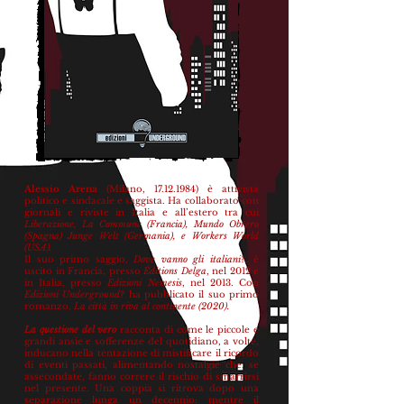
Alessio Arena
(Milano,
17.12.1984)
è attivista
politico e sindacale e saggista. Ha collaborato con
giornali e riviste in Italia e all’estero tra cui
Liberazione, La Commune (Francia), Mundo Obrero
(Spagna) Junge Welt (Germania), e Workers World
(USA).
Il suo primo saggio,
Dove vanno gli italiani?
, è
uscito in Francia, presso
Éditions Delga
, nel 2012 e
in Italia, presso
Edizioni Nemesis
, nel 2013. Con
Edizioni Underground?
ha pubblicato il suo primo
romanzo,
La città in riva al continente (2020).
La questione del vero
racconta di come le piccole e
grandi ansie e sofferenze del quotidiano, a volte,
inducano nella tentazione di mistificare il ricordo
di eventi passati, alimentando nostalgie che, se
assecondate, fanno correre il rischio di smarrirsi
nel presente. Una coppia si ritrova dopo una
separazione lunga un decennio: mentre il