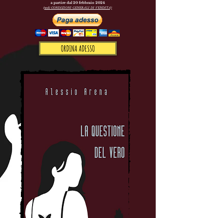
a partire dal 20 febbra
io 2024
(vedi CONDIZIONI GENERALI
DI VENDITA)
ORDINA ADESSO