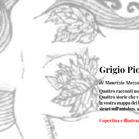
Grigio P
di Maurizio Mozzo
Quattro racconti noi
Quattro storie che 
la vostra mappa dei 
sicuri sull'autobus, 
Copertina e illustra