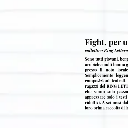
Fight, per 
collettivo Ring Letter
Sono tutti giovani, berg
orobiche molti hanno gi
presso il noto local
Semplicemente leggen
composizioni teatrali
ragazzi del RING LETTE
che sanno solo passa
apprezzare solo i testi
riduttivi. A sei mesi da
loro prima raccolta di i