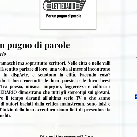
un pugno di parole
ario
amaschi ma soprattutto scrittori. Nelle città e nelle valli
à sentito parlare di loro, una volta al mese si incontrano
e In dispArte, e scuotono la città. Facendo cosa?
do i loro racconti, le loro poesie e le loro brevi
. Tra poesia, musica, impegno, leggerezza e cultura i
RARIO dimostrano che tutti gli stereotipi sui giovani,
re il tempo davanti all’ultima serie TV o che sanno
 di autori baciati dalla critica mainstream, sono falsi e
ll’inizio della loro avventura siamo lieti di presentare la
nediti.
Edizioni Underground? S.n.c.